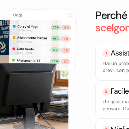
Perché 
scelgo
Assis
1
Hai un prob
brevi, con p
Facil
2
Un gestional
pensare. Op