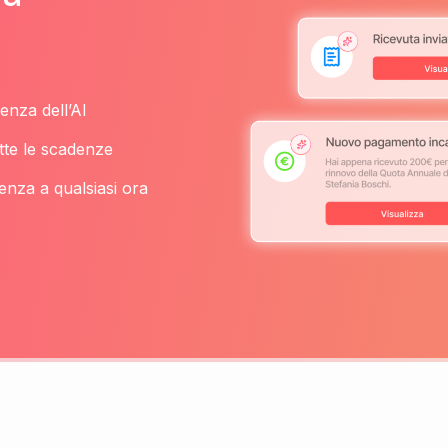
enza dell’AI
tte le scadenze
enza a qualsiasi ora