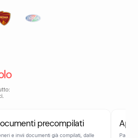
.
olo
utto:
i.
ocumenti precompilati
App 
neri e invii documenti già compilati, dalle
Pagamen