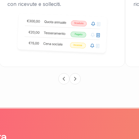
con ricevute e solleciti.
ri
ra