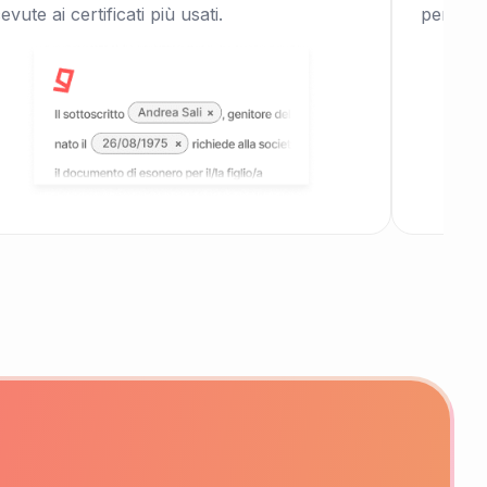
cevute ai certificati più usati.
per tess