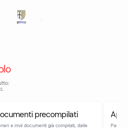
.
olo
utto:
i.
ocumenti precompilati
App 
neri e invii documenti già compilati, dalle
Pagamen