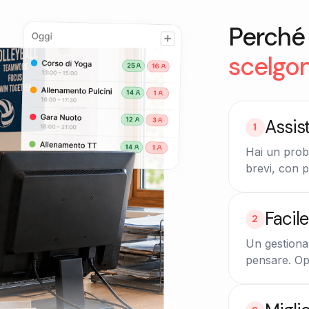
Perché 
scelgo
Assis
1
Hai un prob
brevi, con p
Facil
2
Un gestional
pensare. Op