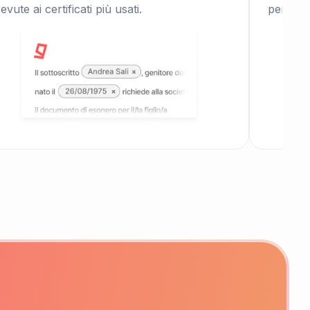
cevute ai certificati più usati.
per tess