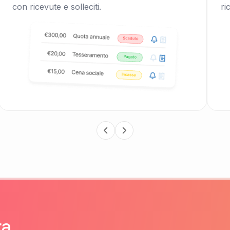
con ricevute e solleciti.
ri
ra