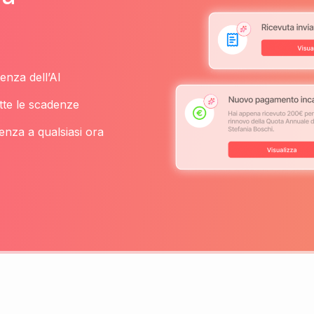
enza dell’AI
tte le scadenze
enza a qualsiasi ora