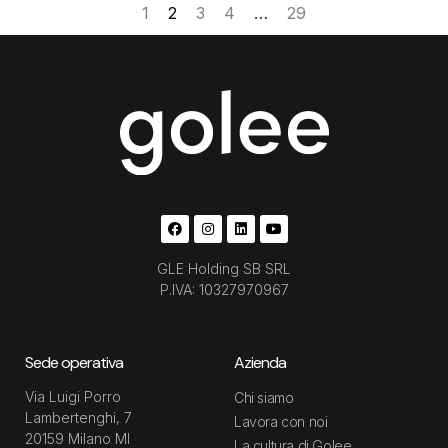
1
2
3
4
…
29
GLE Holding SB SRL
P.IVA: 10327970967
Sede operativa
Azienda
Via Luigi Porro
Chi siamo
Lambertenghi, 7
Lavora con noi
20159 Milano MI
La cultura di Golee