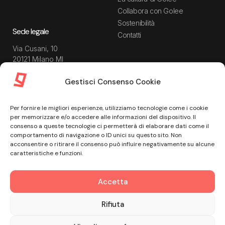
Collabora con Golee
Sostenibilità
Sede legale
Contatti
Via Cusani, 10
20121 Milano MI
Gestisci Consenso Cookie
Risorse
Guida utente
Per fornire le migliori esperienze, utilizziamo tecnologie come i cookie
Blog
Privacy Policy
per memorizzare e/o accedere alle informazioni del dispositivo. Il
Guide
Data Processing Agreement
consenso a queste tecnologie ci permetterà di elaborare dati come il
comportamento di navigazione o ID unici su questo sito. Non
Modulistica
Termini e condizioni di
acconsentire o ritirare il consenso può influire negativamente su alcune
servizio
Webinar
caratteristiche e funzioni.
Informativa Sito
Ebook
Informativa Privacy Recruiting
Centro assistenza
Accetta
Cookie Policy
Misure di sicurezza
Rifiuta
© Golee 2026