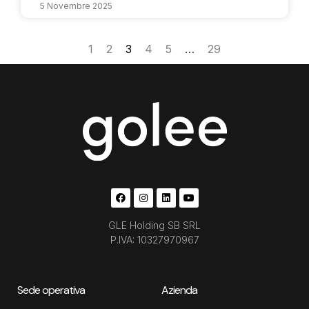
5 Novembre 2025
1
2
3
4
5
…
29
GLE Holding SB SRL
P.IVA: 10327970967
Sede operativa
Azienda