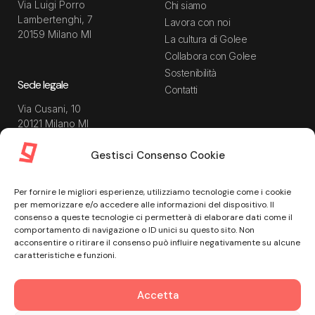
Via Luigi Porro
Chi siamo
Lambertenghi, 7
Lavora con noi
20159 Milano MI
La cultura di Golee
Collabora con Golee
Sostenibilità
Sede legale
Contatti
Via Cusani, 10
20121 Milano MI
Gestisci Consenso Cookie
Risorse
Guida utente
Per fornire le migliori esperienze, utilizziamo tecnologie come i cookie
Blog
Privacy Policy
per memorizzare e/o accedere alle informazioni del dispositivo. Il
Guide
Data Processing Agreement
consenso a queste tecnologie ci permetterà di elaborare dati come il
comportamento di navigazione o ID unici su questo sito. Non
Modulistica
Termini e condizioni di
acconsentire o ritirare il consenso può influire negativamente su alcune
servizio
Webinar
caratteristiche e funzioni.
Informativa Sito
Ebook
Informativa Privacy Recruiting
Centro assistenza
Accetta
Cookie Policy
Misure di sicurezza