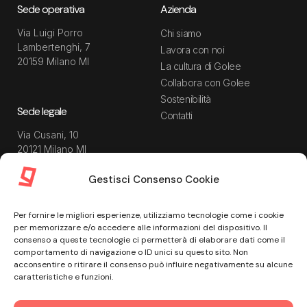
Sede operativa
Azienda
Via Luigi Porro
Chi siamo
Lambertenghi, 7
Lavora con noi
20159 Milano MI
La cultura di Golee
Collabora con Golee
Sostenibilità
Sede legale
Contatti
Via Cusani, 10
20121 Milano MI
Gestisci Consenso Cookie
Risorse
Guida utente
Per fornire le migliori esperienze, utilizziamo tecnologie come i cookie
Blog
Privacy Policy
per memorizzare e/o accedere alle informazioni del dispositivo. Il
Guide
Data Processing Agreement
consenso a queste tecnologie ci permetterà di elaborare dati come il
comportamento di navigazione o ID unici su questo sito. Non
Modulistica
Termini e condizioni di
acconsentire o ritirare il consenso può influire negativamente su alcune
servizio
Webinar
caratteristiche e funzioni.
Informativa Sito
Ebook
Informativa Privacy Recruiting
Centro assistenza