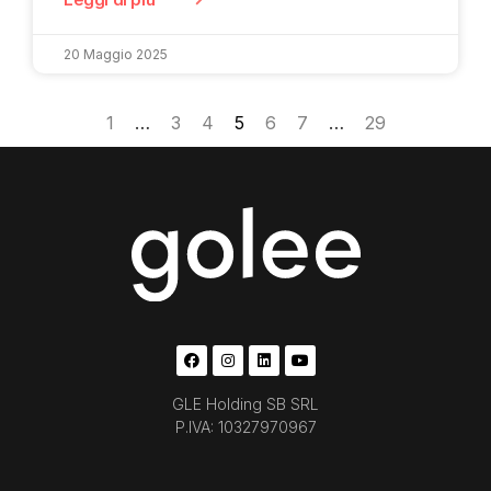
20 Maggio 2025
1
…
3
4
5
6
7
…
29
GLE Holding SB SRL
P.IVA: 10327970967