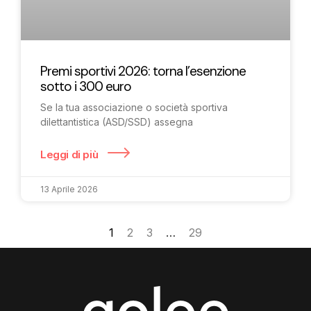
Premi sportivi 2026: torna l’esenzione
sotto i 300 euro
Se la tua associazione o società sportiva
dilettantistica (ASD/SSD) assegna
Leggi di più
13 Aprile 2026
1
2
3
…
29