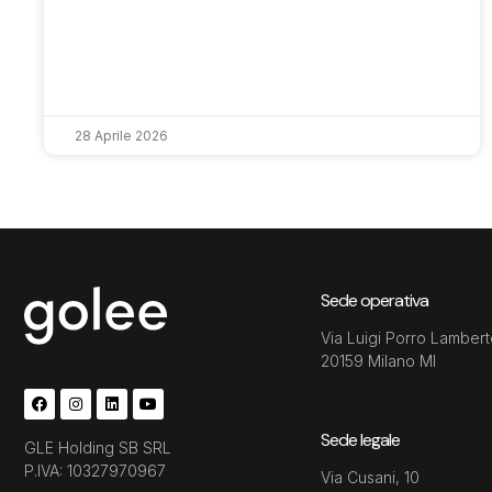
28 Aprile 2026
Sede operativa
Via Luigi Porro Lambert
20159 Milano MI
Sede legale
GLE Holding SB SRL
P.IVA: 10327970967
Via Cusani, 10