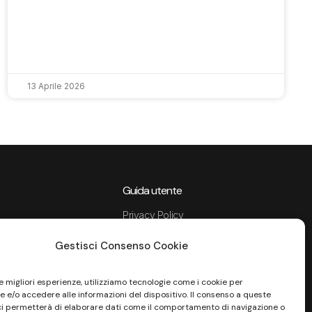
13 Aprile 2026
Guida utente
Privacy Policy
Data Processing Agreement
Gestisci Consenso Cookie
Termini e condizioni di servizio
Informativa Sito
Informativa Privacy Recruiting
le migliori esperienze, utilizziamo tecnologie come i cookie per
 e/o accedere alle informazioni del dispositivo. Il consenso a queste
tenza
Cookie Policy
ci permetterà di elaborare dati come il comportamento di navigazione o