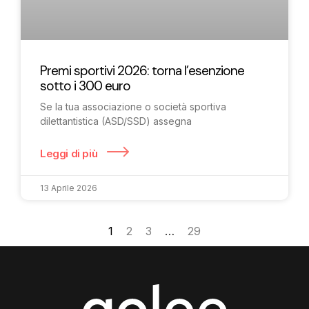
Premi sportivi 2026: torna l’esenzione
sotto i 300 euro
Se la tua associazione o società sportiva
dilettantistica (ASD/SSD) assegna
Leggi di più
13 Aprile 2026
1
2
3
…
29