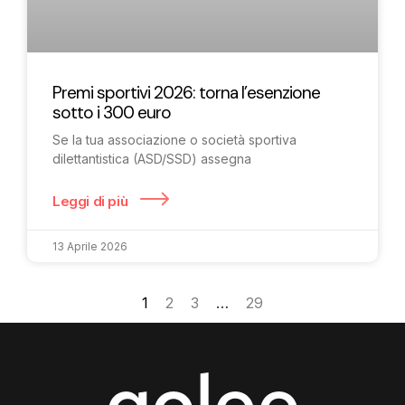
Premi sportivi 2026: torna l’esenzione
sotto i 300 euro
Se la tua associazione o società sportiva
dilettantistica (ASD/SSD) assegna
Leggi di più
13 Aprile 2026
1
2
3
…
29