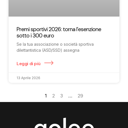
Premi sportivi 2026: torna l’esenzione
sotto i 300 euro
Se la tua associazione o società sportiva
dilettantistica (ASD/SSD) assegna
Leggi di più
13 Aprile 2026
1
2
3
…
29