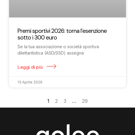
Premi sportivi 2026: torna l’esenzione
sotto i 300 euro
Se la tua associazione o società sportiva
dilettantistica (ASD/SSD) assegna
Leggi di più
13 Aprile 2026
1
2
3
…
29