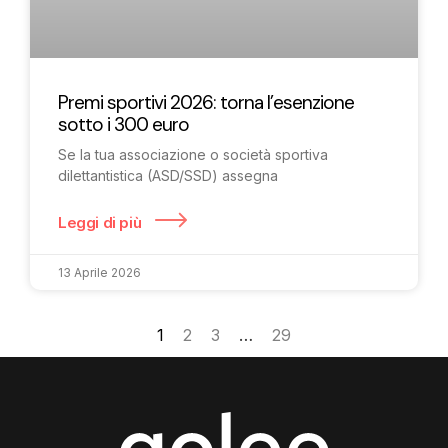
Premi sportivi 2026: torna l’esenzione
sotto i 300 euro
Se la tua associazione o società sportiva
dilettantistica (ASD/SSD) assegna
Leggi di più
13 Aprile 2026
1
2
3
…
29