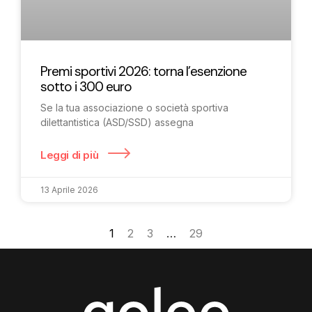
Premi sportivi 2026: torna l’esenzione
sotto i 300 euro
Se la tua associazione o società sportiva
dilettantistica (ASD/SSD) assegna
Leggi di più
13 Aprile 2026
1
2
3
…
29