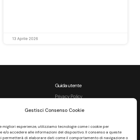
13 Aprile 2026
Guida utente
Privacy Policy
Data Processing Agreement
Gestisci Consenso Cookie
Termini e condizioni di servizio
Informativa Sito
Informativa Privacy Recruiting
le migliori esperienze, utilizziamo tecnologie come i cookie per
 e/o accedere alle informazioni del dispositivo. Il consenso a queste
tenza
Cookie Policy
ci permetterà di elaborare dati come il comportamento di navigazione o