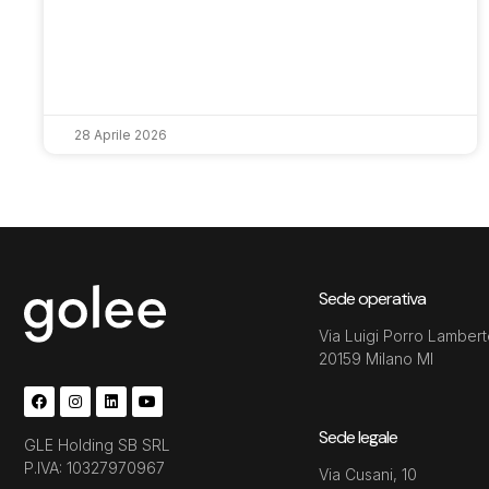
28 Aprile 2026
Sede operativa
Via Luigi Porro Lambert
20159 Milano MI
Sede legale
GLE Holding SB SRL
P.IVA: 10327970967
Via Cusani, 10