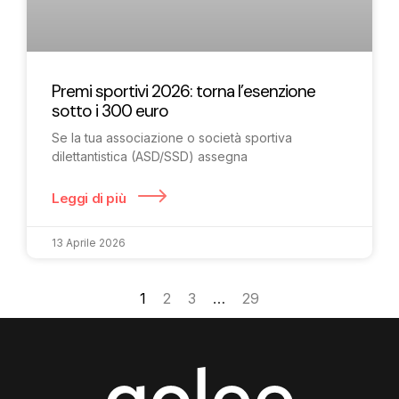
Premi sportivi 2026: torna l’esenzione
sotto i 300 euro
Se la tua associazione o società sportiva
dilettantistica (ASD/SSD) assegna
Leggi di più
13 Aprile 2026
1
2
3
…
29