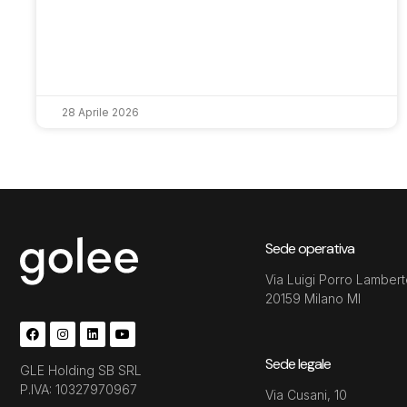
28 Aprile 2026
Sede operativa
Via Luigi Porro Lambert
20159 Milano MI
Sede legale
GLE Holding SB SRL
P.IVA: 10327970967
Via Cusani, 10