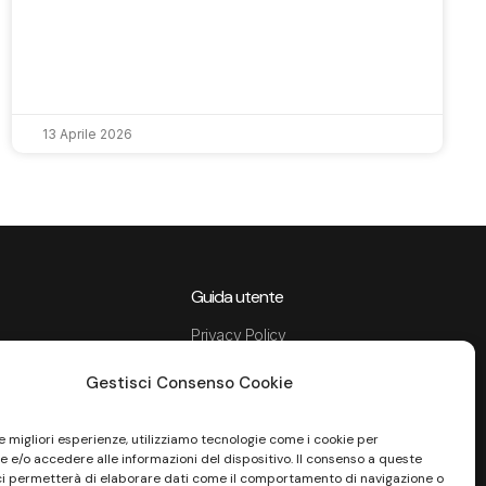
13 Aprile 2026
Guida utente
Privacy Policy
Data Processing Agreement
Gestisci Consenso Cookie
Termini e condizioni di servizio
Informativa Sito
Informativa Privacy Recruiting
le migliori esperienze, utilizziamo tecnologie come i cookie per
 e/o accedere alle informazioni del dispositivo. Il consenso a queste
tenza
Cookie Policy
ci permetterà di elaborare dati come il comportamento di navigazione o