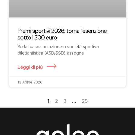
Premi sportivi 2026: torna l’esenzione
sotto i 300 euro
Se la tua associazione o società sportiva
dilettantistica (ASD/SSD) assegna
Leggi di più
13 Aprile 2026
1
2
3
…
29