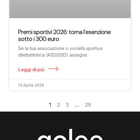
Premi sportivi 2026: torna l’esenzione
sotto i 300 euro
Se la tua associazione o società sportiva
dilettantistica (ASD/SSD) assegna
Leggi di più
13 Aprile 2026
1
2
3
…
29