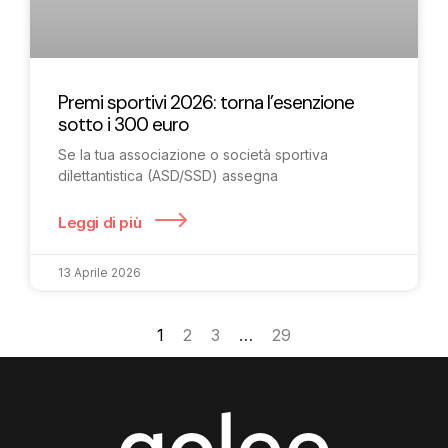
Premi sportivi 2026: torna l’esenzione
sotto i 300 euro
Se la tua associazione o società sportiva
dilettantistica (ASD/SSD) assegna
Leggi di più
13 Aprile 2026
1
2
3
…
29