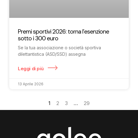
Premi sportivi 2026: torna l’esenzione
sotto i 300 euro
Se la tua associazione o società sportiva
dilettantistica (ASD/SSD) assegna
Leggi di più
13 Aprile 2026
1
2
3
…
29