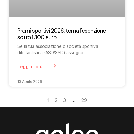
Premi sportivi 2026: torna l’esenzione
sotto i 300 euro
Se la tua associazione o società sportiva
dilettantistica (ASD/SSD) assegna
Leggi di più
13 Aprile 2026
1
2
3
…
29