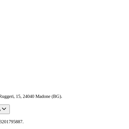
Ruggeri, 15, 24040 Madone (BG).
?
93201795887.