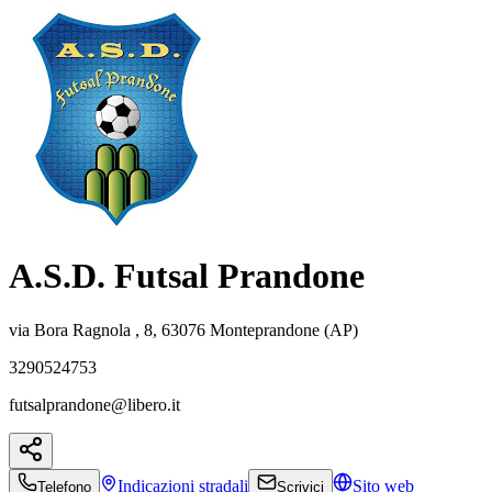
A.S.D. Futsal Prandone
via Bora Ragnola , 8, 63076 Monteprandone (AP)
3290524753
futsalprandone@libero.it
Indicazioni
stradali
Sito web
Telefono
Scrivici