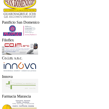
Panificio San Domenico
Filoflex
Co.i.m. s.n.c.
Innova
Farmacia Marascia