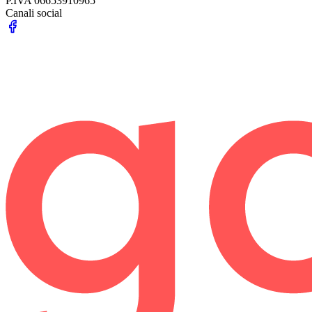
P.IVA
06653910965
Canali social