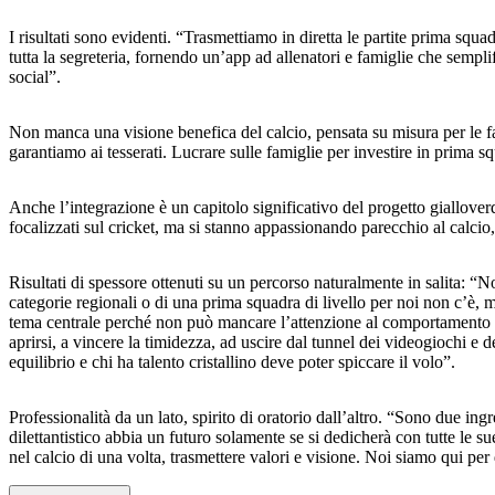
I risultati sono evidenti. “Trasmettiamo in diretta le partite prima squ
tutta la segreteria, fornendo un’app ad allenatori e famiglie che sempl
social”.
Non manca una visione benefica del calcio, pensata su misura per le fa
garantiamo ai tesserati. Lucrare sulle famiglie per investire in prima s
Anche l’integrazione è un capitolo significativo del progetto giallove
focalizzati sul cricket, ma si stanno appassionando parecchio al calcio
Risultati di spessore ottenuti su un percorso naturalmente in salita: “No
categorie regionali o di una prima squadra di livello per noi non c’è, 
tema centrale perché non può mancare l’attenzione al comportamento dei
aprirsi, a vincere la timidezza, ad uscire dal tunnel dei videogiochi e
equilibrio e chi ha talento cristallino deve poter spiccare il volo”.
Professionalità da un lato, spirito di oratorio dall’altro. “Sono due in
dilettantistico abbia un futuro solamente se si dedicherà con tutte le su
nel calcio di una volta, trasmettere valori e visione. Noi siamo qui per q