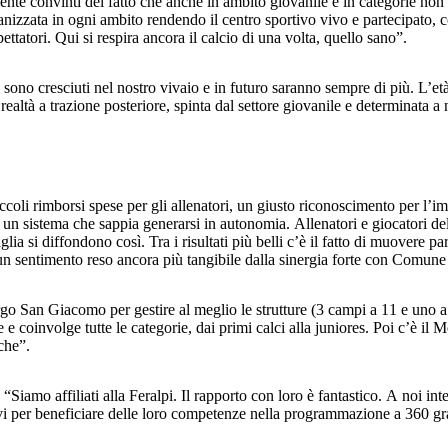
e convinti del fatto che anche in ambito giovanile e in categorie non di p
anizzata in ogni ambito rendendo il centro sportivo vivo e partecipato, 
tori. Qui si respira ancora il calcio di una volta, quello sano”.
sono cresciuti nel nostro vivaio e in futuro saranno sempre di più. L’età
ealtà a trazione posteriore, spinta dal settore giovanile e determinata a
coli rimborsi spese per gli allenatori, un giusto riconoscimento per l’im
 un sistema che sappia generarsi in autonomia. Allenatori e giocatori del 
a si diffondono così. Tra i risultati più belli c’è il fatto di muovere par
 un sentimento reso ancora più tangibile dalla sinergia forte con Comune
rgo San Giacomo per gestire al meglio le strutture (3 campi a 11 e uno a
e coinvolge tutte le categorie, dai primi calci alla juniores. Poi c’è il
che”.
“Siamo affiliati alla Feralpi. Il rapporto con loro è fantastico. A noi int
vi per beneficiare delle loro competenze nella programmazione a 360 grad