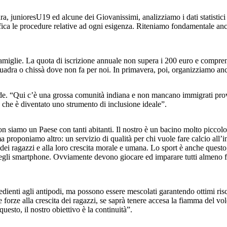
adra, junioresU19 ed alcune dei Giovanissimi, analizziamo i dati statistici
ifica le procedure relative ad ogni esigenza. Riteniamo fondamentale anch
miglie. La quota di iscrizione annuale non supera i 200 euro e comprende
quadra o chissà dove non fa per noi. In primavera, poi, organizziamo anche
rde. “Qui c’è una grossa comunità indiana e non mancano immigrati prove
, che è diventato uno strumento di inclusione ideale”.
n siamo un Paese con tanti abitanti. Il nostro è un bacino molto piccolo. F
ma proponiamo altro: un servizio di qualità per chi vuole fare calcio all
 ragazzi e alla loro crescita morale e umana. Lo sport è anche questo, po
 degli smartphone. Ovviamente devono giocare ed imparare tutti almeno fin
gredienti agli antipodi, ma possono essere mescolati garantendo ottimi ris
e forze alla crescita dei ragazzi, se saprà tenere accesa la fiamma del vo
uesto, il nostro obiettivo è la continuità”.