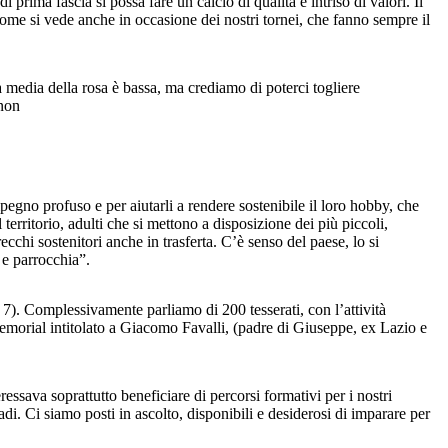
rima fascia si possa fare un calcio di qualità e intriso di valori. Il
come si vede anche in occasione dei nostri tornei, che fanno sempre il
 media della rosa è bassa, ma crediamo di poterci togliere
 non
pegno profuso e per aiutarli a rendere sostenibile il loro hobby, che
territorio, adulti che si mettono a disposizione dei più piccoli,
ecchi sostenitori anche in trasferta. C’è senso del paese, lo si
 e parrocchia”.
 7). Complessivamente parliamo di 200 tesserati, con l’attività
 Memorial intitolato a Giacomo Favalli, (padre di Giuseppe, ex Lazio e
eressava soprattutto beneficiare di percorsi formativi per i nostri
i. Ci siamo posti in ascolto, disponibili e desiderosi di imparare per