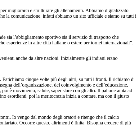
 per migliorarci e strutturare gli allenamenti. Abbiamo digitalizzato
e la comunicazione, infatti abbiamo un sito ufficiale e siamo su tutti i
 sia l’abbigliamento sportivo sia il servizio di trasporto che
 esperienze in altre città italiane o estere per tornei internazionali”.
nienti anche da altre nazioni. Inizialmente gli indiani erano
atichiamo cinque volte più degli altri, su tutti i fronti. Il richiamo di
’insegna dell’organizzazione, del coinvolgimento e dell’educazione,
i è movimento, salute, saper stare con gli altri. Il pallone aiuta ad
o esordienti, poi la meritocrazia inizia a contare, ma con il giusto
contri. Io vengo dal mondo degli oratori e ritengo che il calcio
lontariato. Occorre questo, altrimenti è finita. Bisogna credere di più