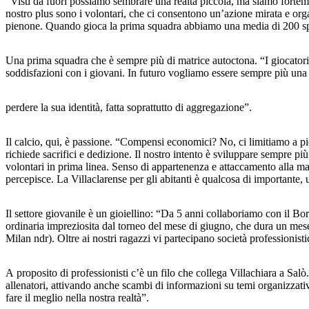
“Visti da fuori possiamo sembrare una realtà piccola, ma siamo fortement
nostro plus sono i volontari, che ci consentono un’azione mirata e org
pienone. Quando gioca la prima squadra abbiamo una media di 200 spetta
Una prima squadra che è sempre più di matrice autoctona. “I giocatori 
soddisfazioni con i giovani. In futuro vogliamo essere sempre più una r
perdere la sua identità, fatta soprattutto di aggregazione”.
Il calcio, qui, è passione. “Compensi economici? No, ci limitiamo a pic
richiede sacrifici e dedizione. Il nostro intento è sviluppare sempre più
volontari in prima linea. Senso di appartenenza e attaccamento alla magli
percepisce. La Villaclarense per gli abitanti è qualcosa di importante,
Il settore giovanile è un gioiellino: “Da 5 anni collaboriamo con il Bo
ordinaria impreziosita dal torneo del mese di giugno, che dura un mese 
Milan ndr). Oltre ai nostri ragazzi vi partecipano società professionisti
A proposito di professionisti c’è un filo che collega Villachiara a Salò. 
allenatori, attivando anche scambi di informazioni su temi organizzati
fare il meglio nella nostra realtà”.