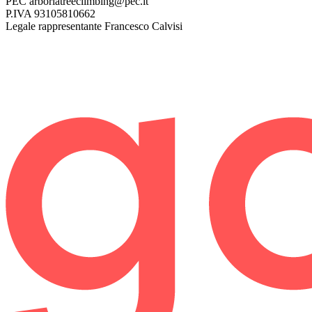
PEC
arboriatreeclimbing@pec.it
P.IVA
93105810662
Legale rappresentante
Francesco Calvisi