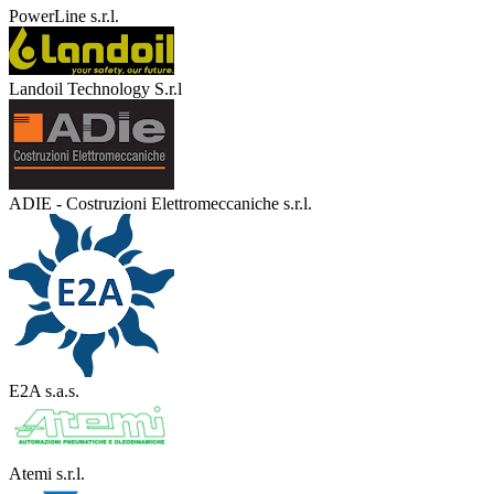
PowerLine s.r.l.
Landoil Technology S.r.l
ADIE - Costruzioni Elettromeccaniche s.r.l.
E2A s.a.s.
Atemi s.r.l.