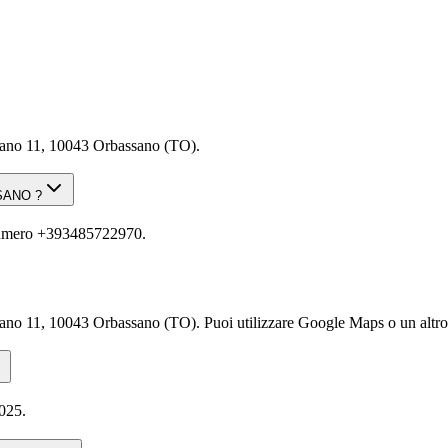
 11, 10043 Orbassano (TO).
SANO ?
ero +393485722970.
43 Orbassano (TO). Puoi utilizzare Google Maps o un altro serviz
025.