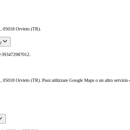
 05018 Orvieto (TR).
?
+393472987012.
8 Orvieto (TR). Puoi utilizzare Google Maps o un altro servizio di n