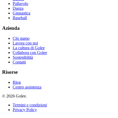
Pallavolo
Danza
Ginnastica
Baseball
Azienda
Chi siamo
Lavora con noi
La cultura di Golee
Collabora con Golee
Sostenibilità
Contatti
Risorse
Blog
Centro assistenza
© 2026 Golee.
Termini e condizioni
Privacy Policy