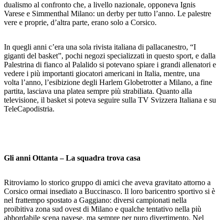
dualismo al confronto che, a livello nazionale, opponeva Ignis
Varese e Simmenthal Milano: un derby per tutto l’anno. Le palestre
vere e proprie, d’altra parte, erano solo a Corsico.
In quegli anni c’era una sola rivista italiana di pallacanestro, “I
giganti del basket”, pochi negozi specializzati in questo sport, e dalla
Palestrina di fianco al Palalido si potevano spiare i grandi allenatori e
vedere i più importanti giocatori americani in Italia, mentre, una
volta l’anno, l’esibizione degli Harlem Globetrotter a Milano, a fine
partita, lasciava una platea sempre più strabiliata. Quanto alla
televisione, il basket si poteva seguire sulla TV Svizzera Italiana e su
TeleCapodistria.
Gli anni Ottanta – La squadra trova casa
Ritroviamo lo storico gruppo di amici che aveva gravitato attorno a
Corsico ormai insediato a Buccinasco. Il loro baricentro sportivo si è
nel frattempo spostato a Gaggiano: diversi campionati nella
proibitiva zona sud ovest di Milano e qualche tentativo nella più
abbordabile scena pavese, ma sempre per puro divertimento. Nel