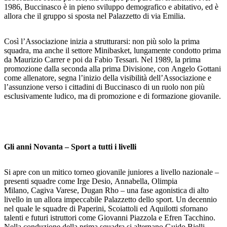
1986, Buccinasco è in pieno sviluppo demografico e abitativo, ed è
allora che il gruppo si sposta nel Palazzetto di via Emilia.
Così l’Associazione inizia a strutturarsi: non più solo la prima
squadra, ma anche il settore Minibasket, lungamente condotto prima
da Maurizio Carrer e poi da Fabio Tessari. Nel 1989, la prima
promozione dalla seconda alla prima Divisione, con Angelo Gottani
come allenatore, segna l’inizio della visibilità dell’Associazione e
l’assunzione verso i cittadini di Buccinasco di un ruolo non più
esclusivamente ludico, ma di promozione e di formazione giovanile.
Gli anni Novanta – Sport a tutti i livelli
Si apre con un mitico torneo giovanile juniores a livello nazionale –
presenti squadre come Irge Desio, Annabella, Olimpia
Milano, Cagiva Varese, Dugan Rho – una fase agonistica di alto
livello in un allora impeccabile Palazzetto dello sport. Un decennio
nel quale le squadre di Paperini, Scoiattoli ed Aquilotti sfornano
talenti e futuri istruttori come Giovanni Piazzola e Efren Tacchino.
Nella conduzione della prima squadra si alternano Guido Bielli,