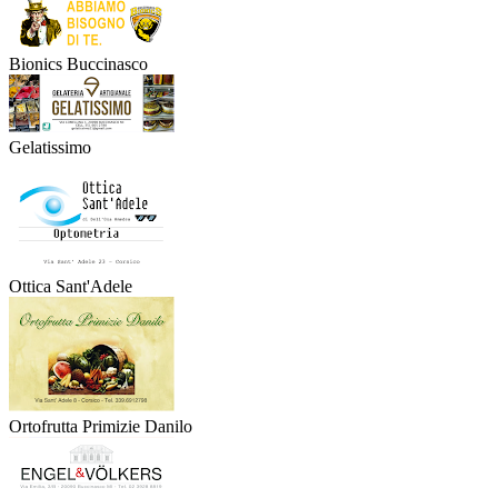
Bionics Buccinasco
Gelatissimo
Ottica Sant'Adele
Ortofrutta Primizie Danilo