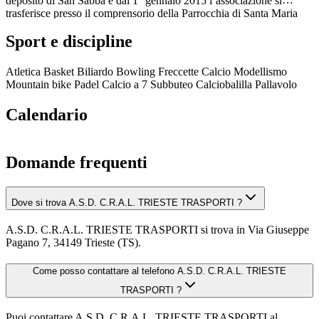
deposito di San Sabba e dal 1° gennaio 2015 l’associazione si
trasferisce presso il comprensorio della Parrocchia di Santa Maria
Maddalena in via Giuseppe Pagano, 7, una laterale di via
Sport e discipline
Costalunga. Dal 23 febbraio 2015 per adeguare lo statuto sociale
alle necessità odierne ed alle leggi in materia di Associazionismo in
vigore si trasforma in Associazione Sportiva Dilettantistica
Atletica
Basket
Biliardo
Bowling
Freccette
Calcio
Modellismo
aggiornando periodicamente lo Statuto alla sua forma attuale nelle
Mountain bike
Padel
Calcio a 7
Subbuteo
Calciobalilla
Pallavolo
date del 28 gennaio 2022 e ultimo in data 23 settembre 2024.
Calendario
Domande frequenti
Dove si trova A.S.D. C.R.A.L. TRIESTE TRASPORTI ?
A.S.D. C.R.A.L. TRIESTE TRASPORTI si trova in Via Giuseppe
Pagano 7, 34149 Trieste (TS).
Come posso contattare al telefono A.S.D. C.R.A.L. TRIESTE
TRASPORTI ?
Puoi contattare A.S.D. C.R.A.L. TRIESTE TRASPORTI al