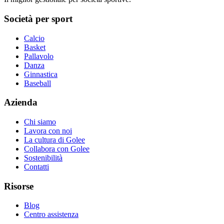
Società per sport
Calcio
Basket
Pallavolo
Danza
Ginnastica
Baseball
Azienda
Chi siamo
Lavora con noi
La cultura di Golee
Collabora con Golee
Sostenibilità
Contatti
Risorse
Blog
Centro assistenza