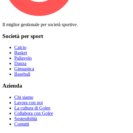
Il miglior gestionale per società sportive.
Società per sport
Calcio
Basket
Pallavolo
Danza
Ginnastica
Baseball
Azienda
Chi siamo
Lavora con noi
La cultura di Golee
Collabora con Golee
Sostenibilità
Contatti