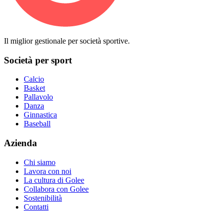
Il miglior gestionale per società sportive.
Società per sport
Calcio
Basket
Pallavolo
Danza
Ginnastica
Baseball
Azienda
Chi siamo
Lavora con noi
La cultura di Golee
Collabora con Golee
Sostenibilità
Contatti