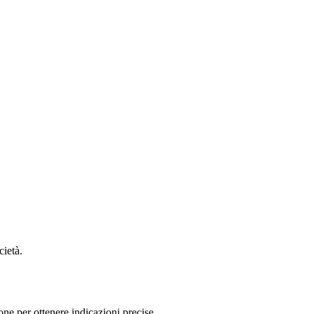
cietà.
one per ottenere indicazioni precise.