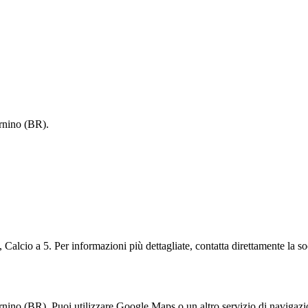
ernino (BR).
s, Calcio a 5. Per informazioni più dettagliate, contatta direttamente la so
ternino (BR). Puoi utilizzare Google Maps o un altro servizio di navigazi