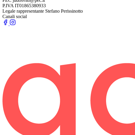
PEC
judosvito@pec.it
P.IVA
IT01865380933
Legale rappresentante
Stefano Perissinotto
Canali social