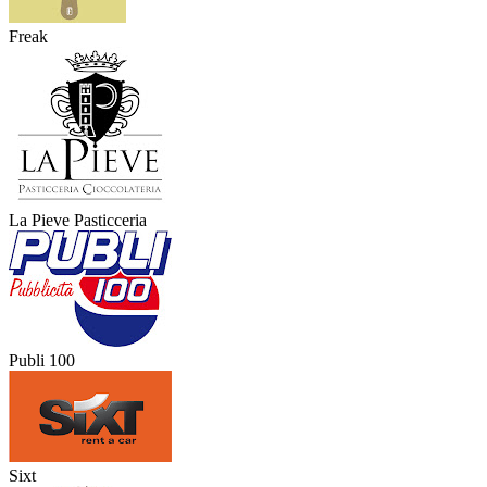
Freak
La Pieve Pasticceria
Publi 100
Sixt