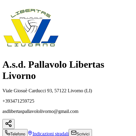
A.s.d. Pallavolo Libertas
Livorno
Viale Giosuè Carducci 93, 57122 Livorno (LI)
+393471259725
asdlibertaspallavololivorno@gmail.com
Indicazioni
stradali
Telefono
Scrivici