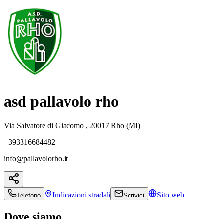
asd pallavolo rho
Via Salvatore di Giacomo , 20017 Rho (MI)
+393316684482
info@pallavolorho.it
Indicazioni
stradali
Sito web
Telefono
Scrivici
Dove siamo