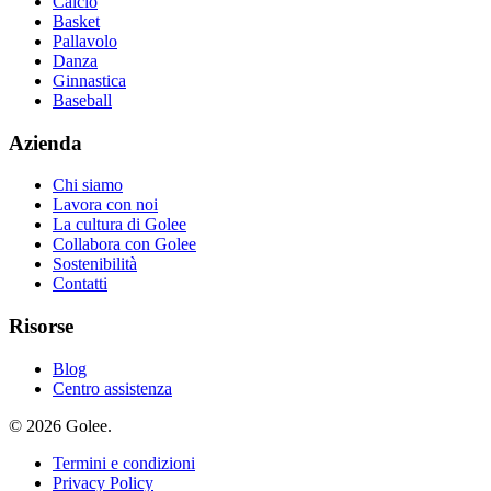
Calcio
Basket
Pallavolo
Danza
Ginnastica
Baseball
Azienda
Chi siamo
Lavora con noi
La cultura di Golee
Collabora con Golee
Sostenibilità
Contatti
Risorse
Blog
Centro assistenza
© 2026 Golee.
Termini e condizioni
Privacy Policy