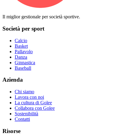
Il miglior gestionale per società sportive.
Società per sport
Calcio
Basket
Pallavolo
Danza
Ginnastica
Baseball
Azienda
Chi siamo
Lavora con noi
La cultura di Golee
Collabora con Golee
Sostenibilità
Contatti
Risorse