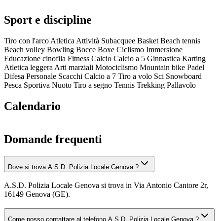
Sport e discipline
Tiro con l'arco
Atletica
Attività Subacquee
Basket
Beach tennis
Beach volley
Bowling
Bocce
Boxe
Ciclismo
Immersione
Educazione cinofila
Fitness
Calcio
Calcio a 5
Ginnastica
Karting
Atletica leggera
Arti marziali
Motociclismo
Mountain bike
Padel
Difesa Personale
Scacchi
Calcio a 7
Tiro a volo
Sci
Snowboard
Pesca Sportiva
Nuoto
Tiro a segno
Tennis
Trekking
Pallavolo
Calendario
Domande frequenti
Dove si trova A.S.D. Polizia Locale Genova ?
A.S.D. Polizia Locale Genova si trova in Via Antonio Cantore 2r,
16149 Genova (GE).
Come posso contattare al telefono A.S.D. Polizia Locale Genova ?