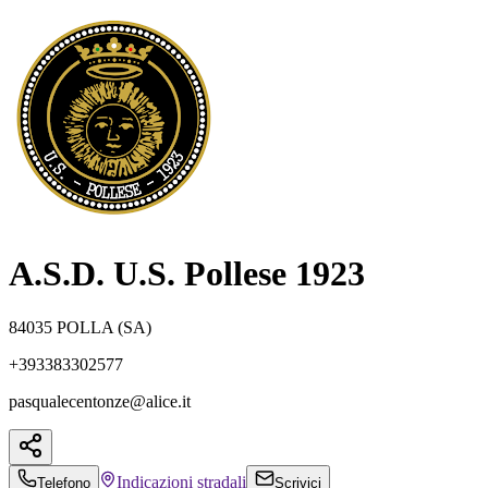
A.S.D. U.S. Pollese 1923
84035 POLLA (SA)
+393383302577
pasqualecentonze@alice.it
Indicazioni
stradali
Telefono
Scrivici