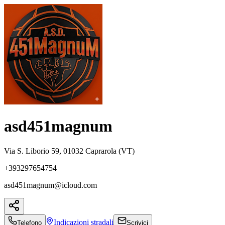
asd451magnum
Via S. Liborio 59, 01032 Caprarola (VT)
+393297654754
asd451magnum@icloud.com
Indicazioni
stradali
Telefono
Scrivici