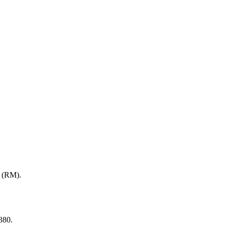
a (RM).
380.