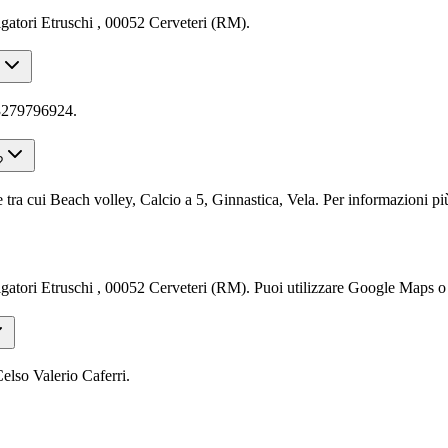
atori Etruschi , 00052 Cerveteri (RM).
93279796924.
?
a cui Beach volley, Calcio a 5, Ginnastica, Vela. Per informazioni più d
ori Etruschi , 00052 Cerveteri (RM). Puoi utilizzare Google Maps o un 
lso Valerio Caferri.