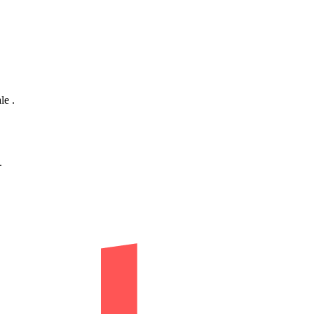
le .
.