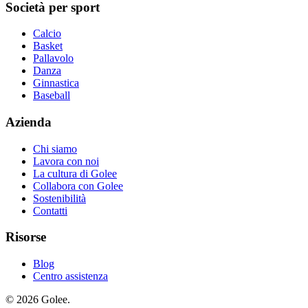
Società per sport
Calcio
Basket
Pallavolo
Danza
Ginnastica
Baseball
Azienda
Chi siamo
Lavora con noi
La cultura di Golee
Collabora con Golee
Sostenibilità
Contatti
Risorse
Blog
Centro assistenza
© 2026 Golee.