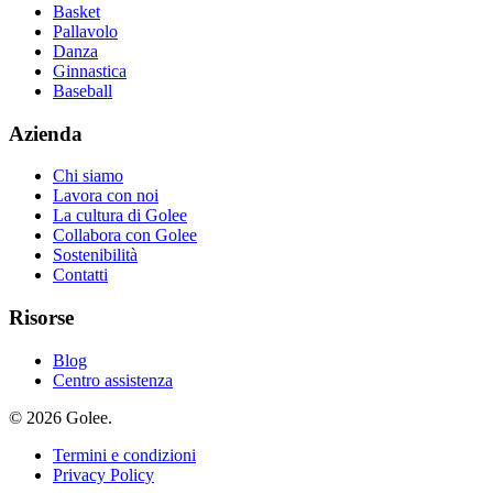
Basket
Pallavolo
Danza
Ginnastica
Baseball
Azienda
Chi siamo
Lavora con noi
La cultura di Golee
Collabora con Golee
Sostenibilità
Contatti
Risorse
Blog
Centro assistenza
© 2026 Golee.
Termini e condizioni
Privacy Policy